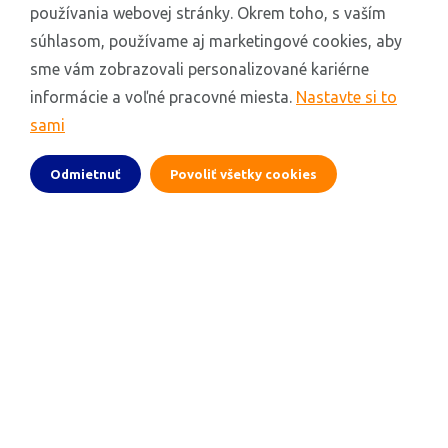
používania webovej stránky. Okrem toho, s vaším
súhlasom, používame aj marketingové cookies, aby
sme vám zobrazovali personalizované kariérne
informácie a voľné pracovné miesta.
Nastavte si to
sami
Odmietnuť
Povoliť všetky cookies
sk.action.jobs
Slovensko
LinkedIn
Facebook
YouTube
Kontakt
Prehlásenie
Vyhlásenie o ochrane osobných údajov