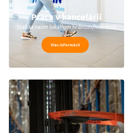
Práca v kancelárii
Staň sa naším lokálnym hrdinom/hrdinkou!
Viac informácií