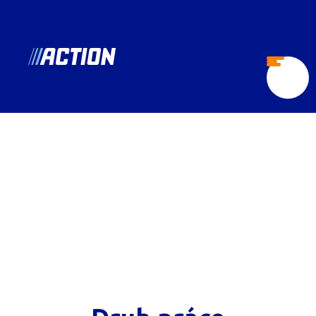
sk.action.jobs
Otvorte
ponuku